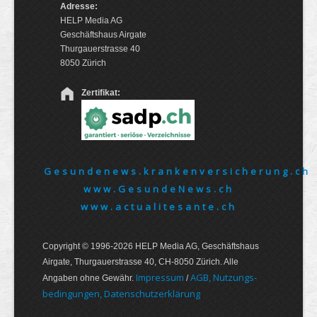
Adresse:
HELP Media AG
Geschäftshaus Airgate
Thurgauerstrasse 40
8050 Zürich
Zertifikat:
Gesundenews.krankenversicherung.ch
www.GesundeNews.ch
www.actualitesante.ch
Copyright © 1996-2026 HELP Media AG, Geschäftshaus
Airgate, Thurgauer­strasse 40, CH-8050 Zürich. Alle
Im­pres­sum
AGB, Nut­zungs­
Angaben ohne Gewähr.
/
bedin­gungen, Daten­schutz­er­klärung