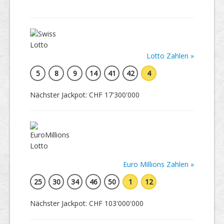
Lotto Zahlen »
5
8
9
14
41
42
4
Nächster Jackpot: CHF 17'300'000
Euro Millions Zahlen »
25
30
34
46
50
1
12
Nächster Jackpot: CHF 103'000'000