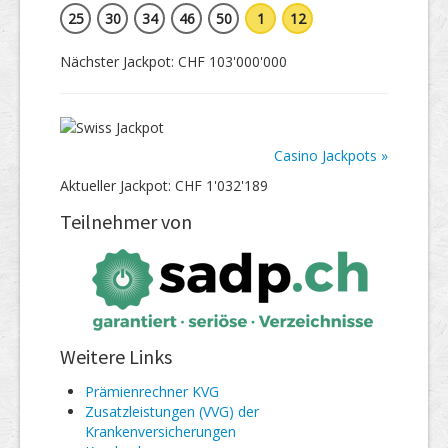
25
30
34
46
50
1
12
Nächster Jackpot: CHF 103'000'000
Casino Jackpots »
Aktueller Jackpot: CHF 1'032'189
Teilnehmer von
Weitere Links
Prämienrechner KVG
Zusatzleistungen (VVG) der
Krankenversicherungen