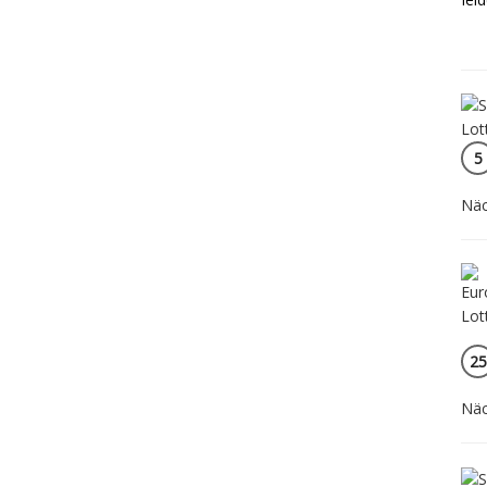
5
Näc
25
Näc