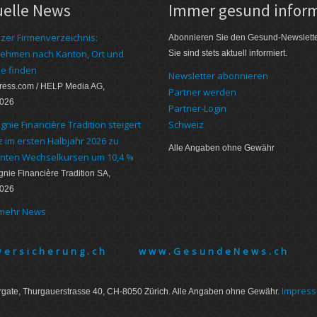
uelle News
Immer gesund inform
zer Firmenverzeichnis:
Abonnieren Sie den Gesund-Newslett
ehmen nach Kanton, Ort und
Sie sind stets aktuell informiert.
e finden
Newsletter abonnieren
press.com / HELP Media AG,
Partner werden
2026
Partner-Login
nie Financière Tradition steigert
Schweiz
 im ersten Halbjahr 2026 zu
Alle Angaben ohne Gewähr
nten Wechselkursen um 10,4 %
ie Financière Tradition SA,
2026
 mehr News
ersicherung.ch
www.GesundeNews.ch
Im­pres­
gate, Thurgauer­strasse 40, CH-8050 Zürich. Alle Angaben ohne Gewähr.