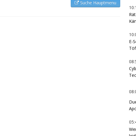
Suche Hauptmenu
10:
Rät
Kän
10:
E-S
Töf
08:
Cyb
Tec
08:
Due
Apo
05:
Wen
lei