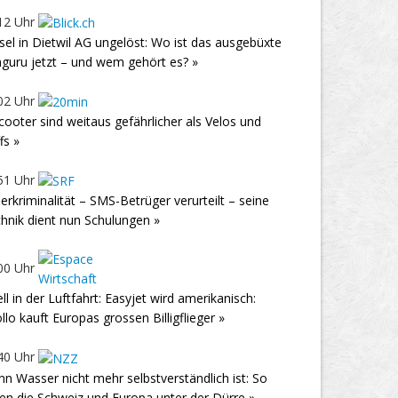
12 Uhr
sel in Dietwil AG ungelöst: Wo ist das ausgebüxte
guru jetzt – und wem gehört es? »
02 Uhr
cooter sind weitaus gefährlicher als Velos und
fs »
51 Uhr
erkriminalität – SMS-Betrüger verurteilt – seine
hnik dient nun Schulungen »
00 Uhr
ll in der Luftfahrt: Easyjet wird amerikanisch:
llo kauft Europas grossen Billigflieger »
40 Uhr
n Wasser nicht mehr selbstverständlich ist: So
den die Schweiz und Europa unter der Dürre »