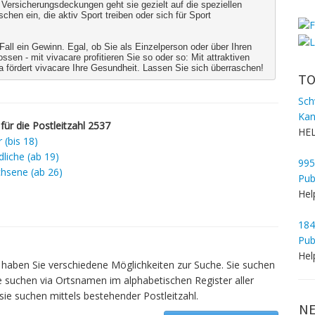
 Versicherungsdeckungen geht sie gezielt auf die speziellen
hen ein, die aktiv Sport treiben oder sich für Sport
 Fall ein Gewinn. Egal, ob Sie als Einzelperson oder über Ihren
ssen - mit vivacare profitieren Sie so oder so: Mit attraktiven
a fördert vivacare Ihre Gesundheit. Lassen Sie sich überraschen!
TO
Sch
Kan
für die Postleitzahl 2537
HEL
 (bis 18)
liche (ab 19)
995
hsene (ab 26)
Pub
Hel
184
Pub
Hel
aben Sie verschiedene Möglichkeiten zur Suche. Sie suchen
e suchen via Ortsnamen im alphabetischen Register aller
sie suchen mittels bestehender Postleitzahl.
NE