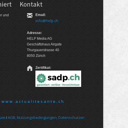
iert
Kontakt
Email:
er und
info@help.ch
Adresse:
HELP Media AG
Geschäftshaus Airgate
Thurgauerstrasse 40
8050 Zürich
Zertifikat:
www.actualitesante.ch
sum
AGB, Nut­zungs­bedin­gungen, Daten­schutz­er­
/