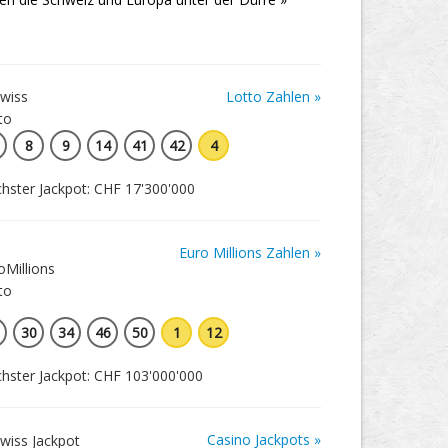
Lotto Zahlen »
8
9
14
41
42
4
hster Jackpot: CHF 17'300'000
Euro Millions Zahlen »
30
34
46
50
1
12
hster Jackpot: CHF 103'000'000
Casino Jackpots »