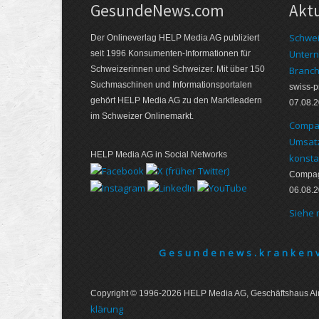
GesundeNews.com
Akt
Schwei
Der Onlineverlag HELP Media AG publiziert
Untern
seit 1996 Konsumenten-Informationen für
Schweizerinnen und Schweizer. Mit über 150
Branch
Suchmaschinen und Informationsportalen
swiss-
gehört HELP Media AG zu den Marktleadern
07.08.
im Schweizer Onlinemarkt.
Compag
Umsatz
HELP Media AG in Social Networks
konsta
Compagn
06.08.
Siehe
Gesundenews.krankenv
Copyright © 1996-2026 HELP Media AG, Geschäftshaus Air
klärung