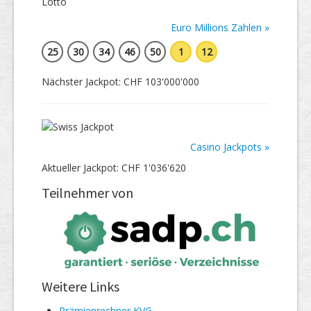
Euro Millions Zahlen »
25
30
34
46
50
1
12
Nächster Jackpot: CHF 103'000'000
Casino Jackpots »
Aktueller Jackpot: CHF 1'036'620
Teilnehmer von
Weitere Links
Prämienrechner KVG