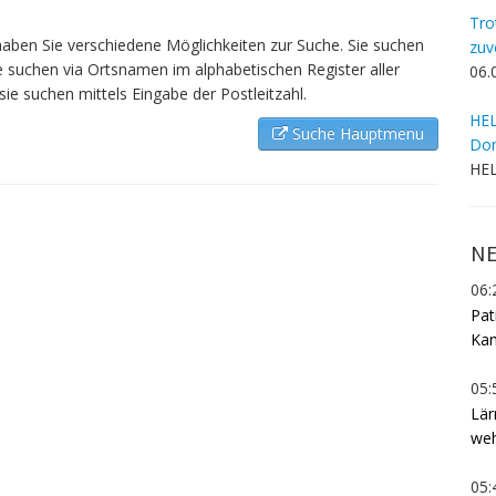
Tro
ben Sie verschiedene Möglichkeiten zur Suche. Sie suchen
zuv
e suchen via Ortsnamen im alphabetischen Register aller
06.
ie suchen mittels Eingabe der Postleitzahl.
HEL
Suche Hauptmenu
Dom
HEL
NE
06:
Pat
Kam
05:
Lär
weh
05: