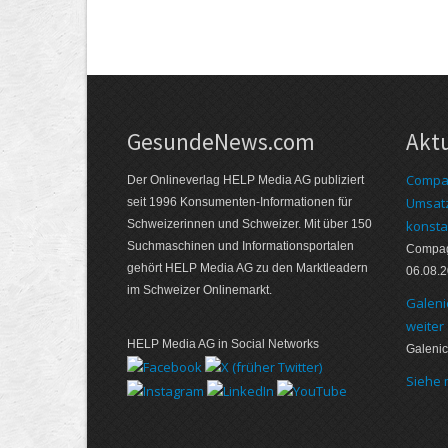
GesundeNews.com
Akt
Compag
Der Onlineverlag HELP Media AG publiziert
Umsatz
seit 1996 Konsumenten-Informationen für
Schweizerinnen und Schweizer. Mit über 150
konsta
Suchmaschinen und Informationsportalen
Compagn
gehört HELP Media AG zu den Marktleadern
06.08.
im Schweizer Onlinemarkt.
Galeni
weiter
HELP Media AG in Social Networks
Galenic
Siehe