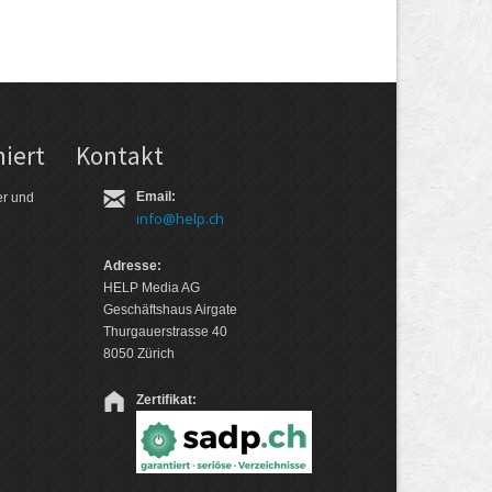
iert
Kontakt
Email:
er und
info@help.ch
Adresse:
HELP Media AG
Geschäftshaus Airgate
Thurgauerstrasse 40
8050 Zürich
Zertifikat: