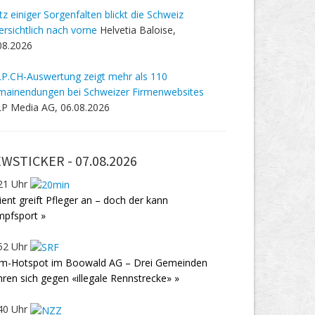
tz einiger Sorgenfalten blickt die Schweiz
ersichtlich nach vorne
Helvetia Baloise,
08.2026
P.CH-Auswertung zeigt mehr als 110
ainendungen bei Schweizer Firmenwebsites
P Media AG, 06.08.2026
WSTICKER -
07.08.2026
21 Uhr
ient greift Pfleger an – doch der kann
pfsport »
52 Uhr
m-Hotspot im Boowald AG – Drei Gemeinden
ren sich gegen «illegale Rennstrecke» »
40 Uhr