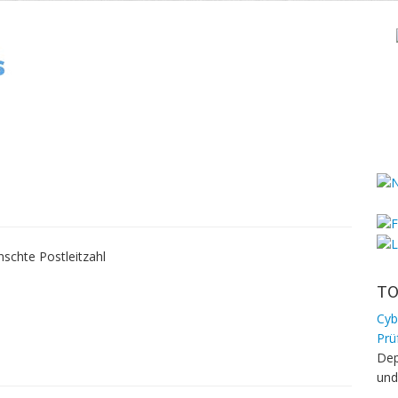
schte Postleitzahl
TO
Cyb
Prü
Dep
und