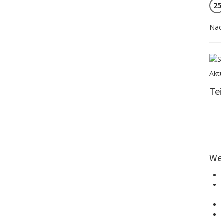
25
Näc
Akt
Te
We