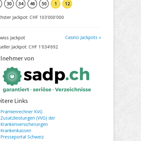
30
34
46
50
1
12
hster Jackpot: CHF 103'000'000
Casino Jackpots »
ueller Jackpot: CHF 1'034'692
ilnehmer von
itere Links
Prämienrechner KVG
Zusatzleistungen (VVG) der
Krankenversicherungen
Kranken­kassen
Presseportal Schweiz