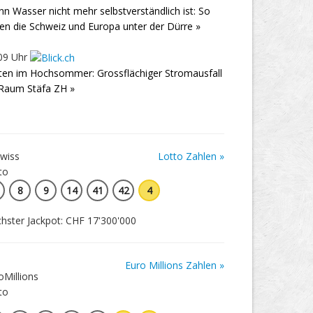
n Wasser nicht mehr selbstverständlich ist: So
den die Schweiz und Europa unter der Dürre »
09 Uhr
ten im Hochsommer: Grossflächiger Stromausfall
Raum Stäfa ZH »
Lotto Zahlen »
8
9
14
41
42
4
hster Jackpot: CHF 17'300'000
Euro Millions Zahlen »