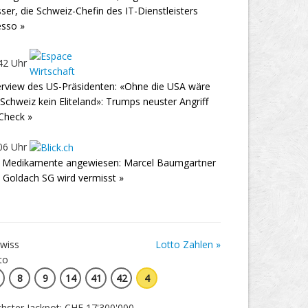
ser, die Schweiz-Chefin des IT-Dienstleisters
sso »
42 Uhr
erview des US-Präsidenten: «Ohne die USA wäre
 Schweiz kein Eliteland»: Trumps neuster Angriff
Check »
06 Uhr
 Medikamente angewiesen: Marcel Baumgartner
 Goldach SG wird vermisst »
Lotto Zahlen »
8
9
14
41
42
4
hster Jackpot: CHF 17'300'000