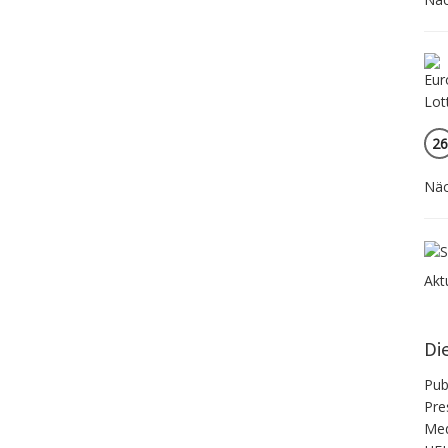
26
Näc
Akt
Di
Pub
Pre
Med