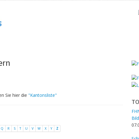
ern
en Sie hier die
"Kantonsliste"
TO
FHN
Bil
07.
Q
R
S
T
U
V
W
X
Y
Z
Sch