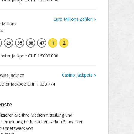
Euro Millions Zahlen »
29
35
38
47
1
2
hster Jackpot: CHF 16'000'000
Casino Jackpots »
ueller Jackpot: CHF 1'038'774
enste
lizieren Sie Ihre Medienmitteilung und
ssemeldung im besucherstarken Schweizer
iennetzwerk von