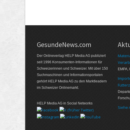
GesundeNews.com
Akt
Materi
Der Onlineverlag HELP Media AG publiziert
Verarb
seit 1996 Konsumenten-Informationen für
Schweizerinnen und Schweizer. Mit über 150
EMPA, 
Suchmaschinen und Informationsportalen
Import
gehört HELP Media AG zu den Marktleadern
Futter
im Schweizer Onlinemarkt.
Departe
Forsch
HELP Media AG in Social Networks
Siehe