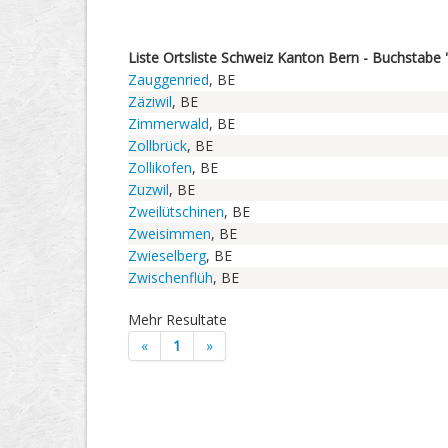
Liste Ortsliste Schweiz Kanton Bern - Buchstabe '
Zauggenried
, BE
Zäziwil
, BE
Zimmerwald
, BE
Zollbrück
, BE
Zollikofen
, BE
Zuzwil
, BE
Zweilütschinen
, BE
Zweisimmen
, BE
Zwieselberg
, BE
Zwischenflüh
, BE
Mehr Resultate
«
1
»