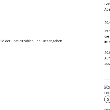
Gas
Ade
20:
Int
die
le der Postleitzahlen und Ortsangaben.
im 
20:
Auf
aus
5
Näc