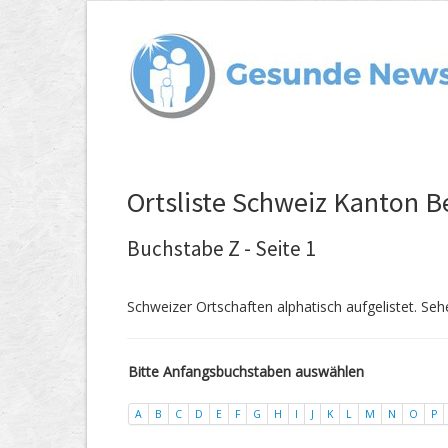
Ortsliste Schweiz Kanton B
Buchstabe Z - Seite 1
Schweizer Ortschaften alphatisch aufgelistet. Seh
Bitte Anfangsbuchstaben auswählen
A
B
C
D
E
F
G
H
I
J
K
L
M
N
O
P