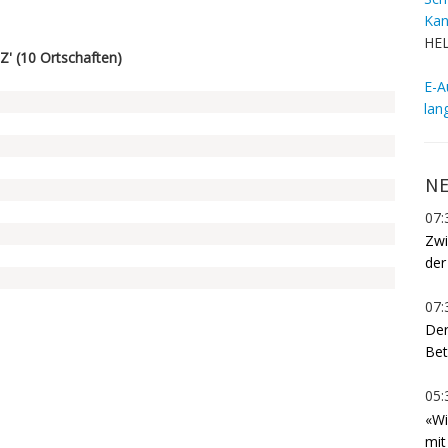
Kan
HEL
Z' (10 Ortschaften)
E-A
lan
NE
07:
Zwi
der
07:
Der
Bet
05:
«Wi
mit