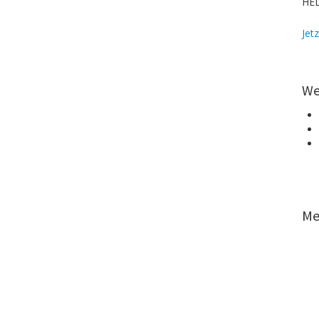
HEL
Jet
We
Me