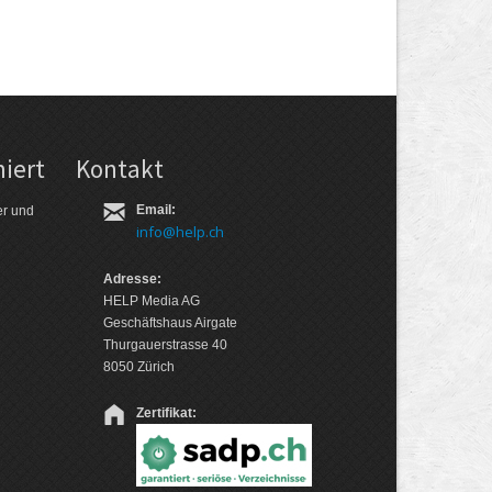
iert
Kontakt
Email:
er und
info@help.ch
Adresse:
HELP Media AG
Geschäftshaus Airgate
Thurgauerstrasse 40
8050 Zürich
Zertifikat: