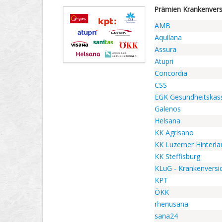
Prämien Krankenvers
AMB
Aquilana
Assura
Atupri
Concordia
CSS
EGK Gesundheitskas
Galenos
Helsana
KK Agrisano
KK Luzerner Hinterla
KK Steffisburg
KLuG - Krankenversi
KPT
ÖKK
rhenusana
sana24