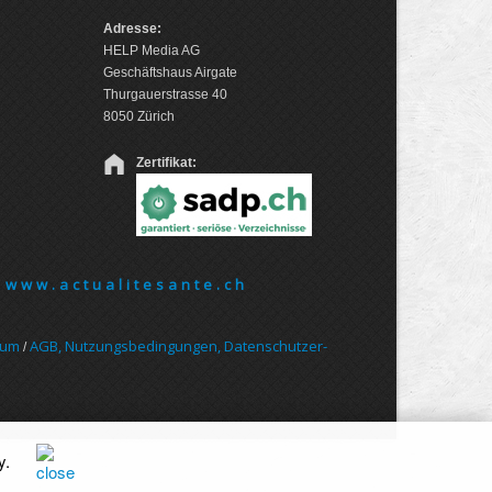
Adresse:
HELP Media AG
Geschäftshaus Airgate
Thurgauerstrasse 40
8050 Zürich
Zertifikat:
www.actualitesante.ch
sum
AGB, Nut­zungs­bedin­gungen, Daten­schutz­er­
/
y
.