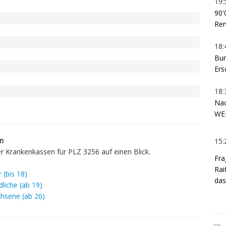
19:
90'
Ren
18:
Bur
Ers
18:
Nac
WEF
en
15:
er Krankenkassen für PLZ 3256 auf einen Blick.
Fra
Rai
 (bis 18)
das
liche (ab 19)
hsene (ab 26)