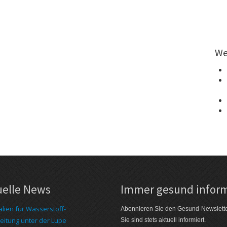
We
uelle News
Immer gesund inform
alien für Wasserstoff-
Abonnieren Sie den Gesund-Newslett
eitung unter der Lupe
Sie sind stets aktuell informiert.