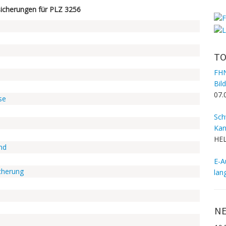
icherungen für PLZ 3256
TO
FHN
Bil
07.
se
Sch
Kan
HEL
nd
E-A
cherung
lan
NE