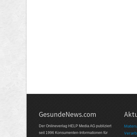
GesundeNews.com
Akt
Materi
Der Onlineverlag HELP Media AG publiziert
Verarb
seit 1996 Konsumenten-Informationen für