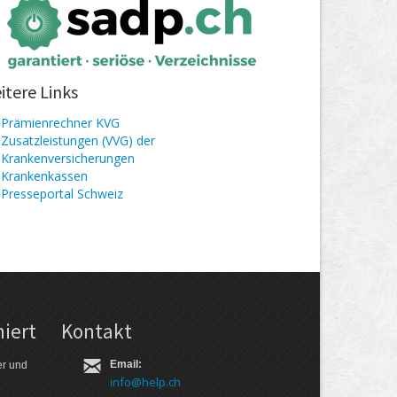
itere Links
Prämienrechner KVG
Zusatzleistungen (VVG) der
Krankenversicherungen
Kranken­kassen
Presseportal Schweiz
iert
Kontakt
Email:
er und
info@help.ch