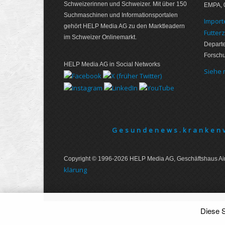
Schweizerinnen und Schweizer. Mit über 150
EMPA, 
Suchmaschinen und Informationsportalen
Import
gehört HELP Media AG zu den Marktleadern
Futter
im Schweizer Onlinemarkt.
Departe
Forsch
HELP Media AG in Social Networks
Siehe
Gesundenews.krankenv
Copyright © 1996-2026 HELP Media AG, Geschäftshaus Air
klärung
Diese S