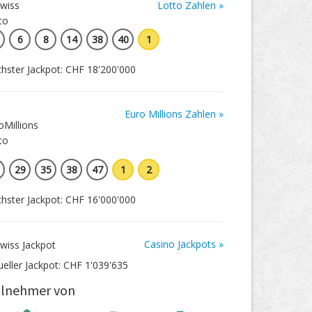
Lotto Zahlen »
6
8
14
38
40
1
hster Jackpot: CHF 18'200'000
Euro Millions Zahlen »
29
35
38
47
1
2
hster Jackpot: CHF 16'000'000
Casino Jackpots »
ueller Jackpot: CHF 1'039'635
ilnehmer von