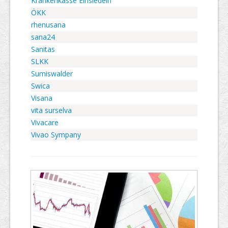
Krankenkasse Einsiedeln
ÖKK
rhenusana
sana24
Sanitas
SLKK
Sumiswalder
Swica
Visana
vita surselva
Vivacare
Vivao Sympany