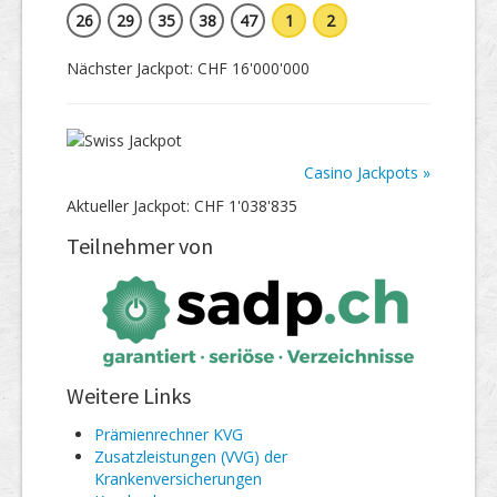
26
29
35
38
47
1
2
Nächster Jackpot: CHF 16'000'000
Casino Jackpots »
Aktueller Jackpot: CHF 1'038'835
Teilnehmer von
Weitere Links
Prämienrechner KVG
Zusatzleistungen (VVG) der
Krankenversicherungen