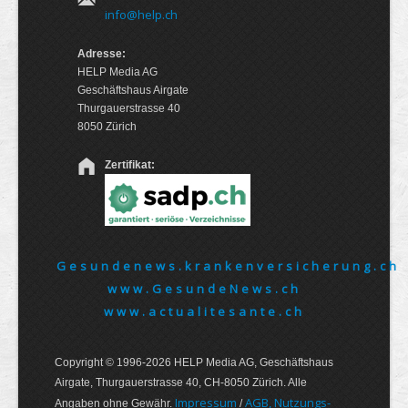
info@help.ch
Adresse:
HELP Media AG
Geschäftshaus Airgate
Thurgauerstrasse 40
8050 Zürich
Zertifikat:
Gesundenews.krankenversicherung.ch
www.GesundeNews.ch
www.actualitesante.ch
Copyright © 1996-2026 HELP Media AG, Geschäftshaus
Airgate, Thurgauer­strasse 40, CH-8050 Zürich. Alle
Im­pres­sum
AGB, Nut­zungs­
Angaben ohne Gewähr.
/