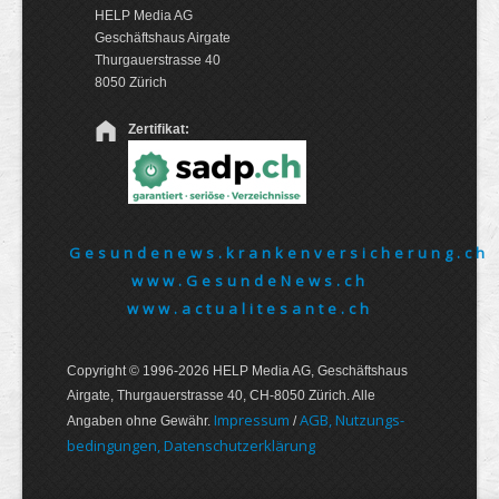
HELP Media AG
Geschäftshaus Airgate
Thurgauerstrasse 40
8050 Zürich
Zertifikat:
Gesundenews.krankenversicherung.ch
www.GesundeNews.ch
www.actualitesante.ch
Copyright © 1996-2026 HELP Media AG, Geschäftshaus
Airgate, Thurgauer­strasse 40, CH-8050 Zürich. Alle
Im­pres­sum
AGB, Nut­zungs­
Angaben ohne Gewähr.
/
bedin­gungen, Daten­schutz­er­klärung