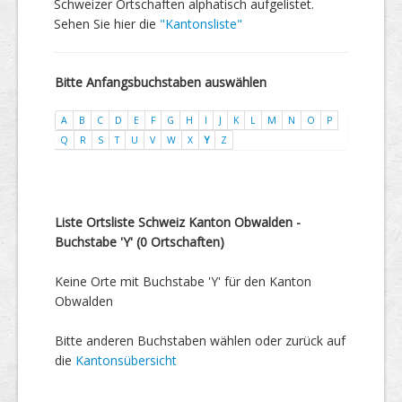
Schweizer Ortschaften alphatisch aufgelistet.
Sehen Sie hier die
"Kantonsliste"
Bitte Anfangsbuchstaben auswählen
A
B
C
D
E
F
G
H
I
J
K
L
M
N
O
P
Q
R
S
T
U
V
W
X
Y
Z
Liste Ortsliste Schweiz Kanton Obwalden -
Buchstabe 'Y' (0 Ortschaften)
Keine Orte mit Buchstabe 'Y' für den Kanton
Obwalden
Bitte anderen Buchstaben wählen oder zurück auf
die
Kantonsübersicht