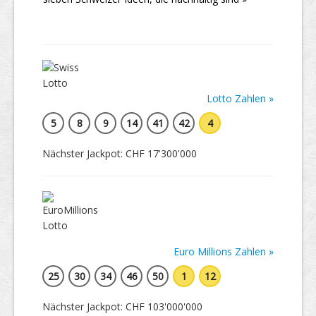
Lotto Zahlen »
5
8
9
14
41
42
4
Nächster Jackpot: CHF 17'300'000
Euro Millions Zahlen »
25
30
34
46
50
1
12
Nächster Jackpot: CHF 103'000'000