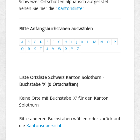
Schweizer Ortschaften alphatisch aufgelistet.
Sehen Sie hier die
"Kantonsliste"
Bitte Anfangsbuchstaben auswählen
A
B
C
D
E
F
G
H
I
J
K
L
M
N
O
P
Q
R
S
T
U
V
W
X
Y
Z
Liste Ortsliste Schweiz Kanton Solothurn -
Buchstabe 'X' (0 Ortschaften)
Keine Orte mit Buchstabe 'X' für den Kanton
Solothurn
Bitte anderen Buchstaben wählen oder zurück auf
die
Kantonsübersicht