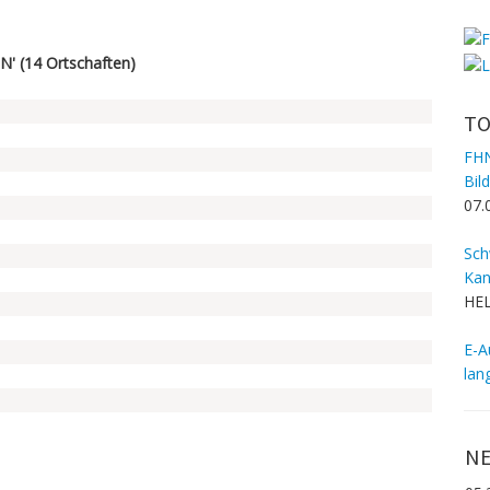
N' (14 Ortschaften)
TO
FHN
Bil
07.
Sch
Kan
HEL
E-A
lan
NE