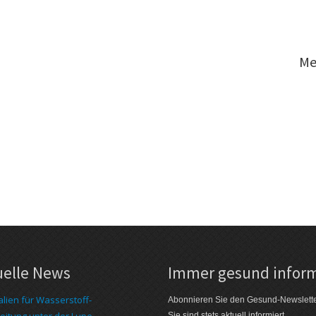
Me
uelle News
Immer gesund inform
alien für Wasserstoff-
Abonnieren Sie den Gesund-Newslett
eitung unter der Lupe
Sie sind stets aktuell informiert.