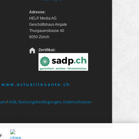
Adresse:
HELP Media AG
Geschäftshaus Airgate
Thurgauerstrasse 40
8050 Zürich
Zertifikat:
www.actualitesante.ch
sum
AGB, Nut­zungs­bedin­gungen, Daten­schutz­er­
/
y
.