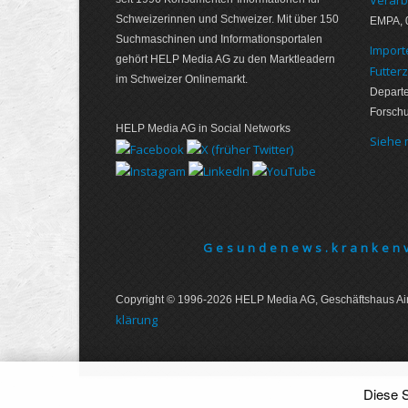
Schweizerinnen und Schweizer. Mit über 150
EMPA, 
Suchmaschinen und Informationsportalen
Import
gehört HELP Media AG zu den Marktleadern
Futter
im Schweizer Onlinemarkt.
Departe
Forsch
HELP Media AG in Social Networks
Siehe
Gesundenews.krankenv
Copyright © 1996-2026 HELP Media AG, Geschäftshaus Air
klärung
Diese S