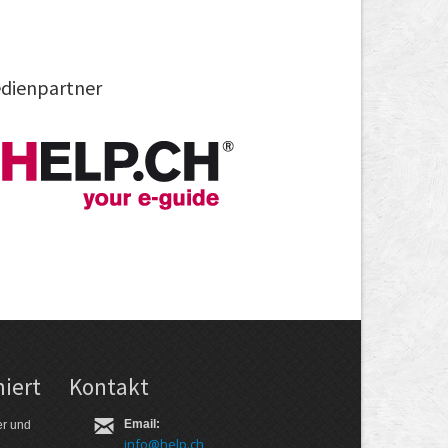
dienpartner
iert
Kontakt
Email:
er und
info@help.ch