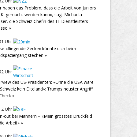
32 Uhr
r haben das Problem, dass die Arbeit von Juniors
 KI gemacht werden kann», sagt Michaela
ser, die Schweiz-Chefin des IT-Dienstleisters
sso »
01 Uhr
se «fliegende Zecke» könnte dich beim
dspaziergang stechen »
42 Uhr
erview des US-Präsidenten: «Ohne die USA wäre
 Schweiz kein Eliteland»: Trumps neuster Angriff
Check »
12 Uhr
n-out bei Männern – «Mein grösstes Druckfeld
 die Arbeit» »
06 Uhr