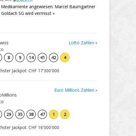
 Medikamente angewiesen: Marcel Baumgartner
 Goldach SG wird vermisst »
Lotto Zahlen »
8
9
14
41
42
4
hster Jackpot: CHF 17'300'000
Euro Millions Zahlen »
29
35
38
47
1
2
hster Jackpot: CHF 16'000'000