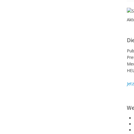
Akt
Di
Pub
Pre
Med
HEL
Jet
We