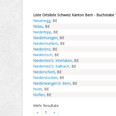
Liste Ortsliste Schweiz Kanton Bern - Buchstabe '
Neuenegg
, BE
Nidau
, BE
Niederbipp
, BE
Niederhünigen
, BE
Niedermuhlern
, BE
Niederönz
, BE
Niederösch
, BE
Niederried b. Interlaken
, BE
Niederried b. Kallnach
, BE
Niederscherli
, BE
Niederstocken
, BE
Niederwangen b. Bern
, BE
Nods
, BE
Noflen
, BE
Mehr Resultate
«
1
»