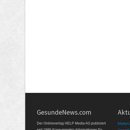
GesundeNews.com
Akt
Materi
Der Onlineverlag HELP Media AG publiziert
Verarb
seit 1996 Konsumenten-Informationen für