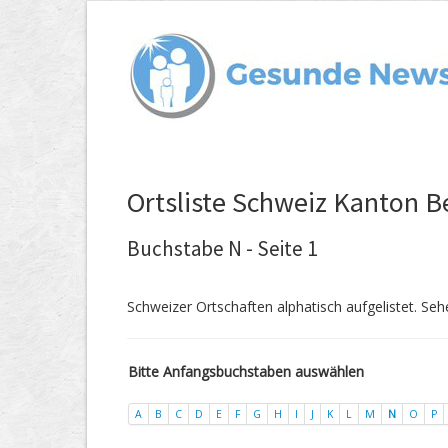
Ortsliste Schweiz Kanton B
Buchstabe N - Seite 1
Schweizer Ortschaften alphatisch aufgelistet. Seh
Bitte Anfangsbuchstaben auswählen
A
B
C
D
E
F
G
H
I
J
K
L
M
N
O
P