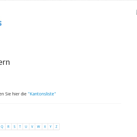
ern
en Sie hier die
"Kantonsliste"
Q
R
S
T
U
V
W
X
Y
Z