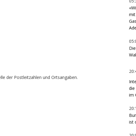
05:
«Wi
mit
Gas
Ade
05:
Die
Wal
20:
le der Postleitzahlen und Ortsangaben.
Int
die
im 
20:
Bur
ist
20: