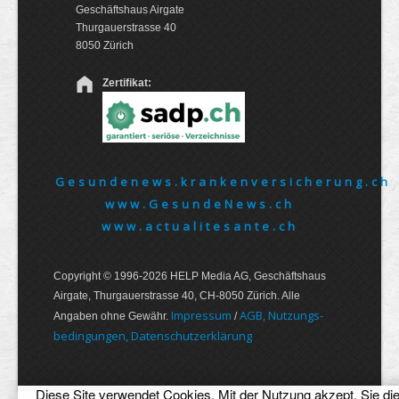
Geschäftshaus Airgate
Thurgauerstrasse 40
8050 Zürich
Zertifikat:
Gesundenews.krankenversicherung.ch
www.GesundeNews.ch
www.actualitesante.ch
Copyright © 1996-2026 HELP Media AG, Geschäftshaus
Airgate, Thurgauer­strasse 40, CH-8050 Zürich. Alle
Im­pres­sum
AGB, Nut­zungs­
Angaben ohne Gewähr.
/
bedin­gungen, Daten­schutz­er­klärung
Diese Site verwendet Cookies. Mit der Nutzung akzept. Sie di