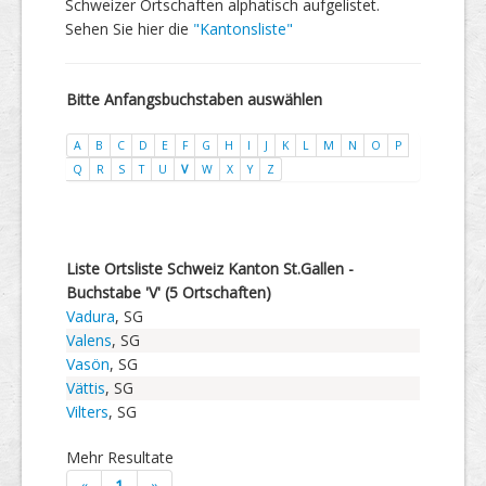
Schweizer Ortschaften alphatisch aufgelistet.
Sehen Sie hier die
"Kantonsliste"
Bitte Anfangsbuchstaben auswählen
A
B
C
D
E
F
G
H
I
J
K
L
M
N
O
P
Q
R
S
T
U
V
W
X
Y
Z
Liste Ortsliste Schweiz Kanton St.Gallen -
Buchstabe 'V' (5 Ortschaften)
Vadura
, SG
Valens
, SG
Vasön
, SG
Vättis
, SG
Vilters
, SG
Mehr Resultate
«
1
»