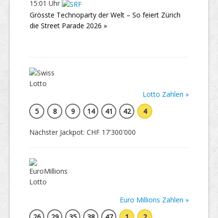
15:01 Uhr
Grösste Technoparty der Welt – So feiert Zürich
die Street Parade 2026 »
Lotto Zahlen »
5
8
9
14
41
42
4
Nächster Jackpot: CHF 17'300'000
Euro Millions Zahlen »
26
29
35
38
47
1
2